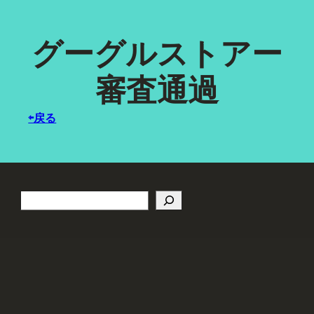
内
容
グーグルストアー
を
ス
審査通過
キ
ッ
⇦戻る
プ
Search